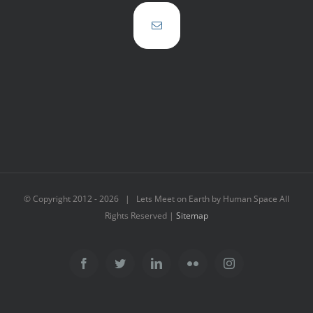
© Copyright 2012 -
2026 | Lets Meet on Earth by Human Space All
Rights Reserved |
Sitemap
Facebook
Twitter
LinkedIn
Flickr
Instagram