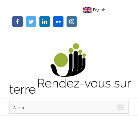
Passer
English
au
contenu
Facebook
Twitter
LinkedIn
Flickr
Instagram
Rendez-vous sur
terre
Aller à...