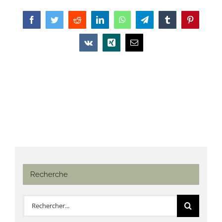
Facebook
Twitter
Reddit
LinkedIn
WhatsApp
Telegram
Tumblr
Pinterest
Vk
Xing
Email
Recherche
Rechercher: