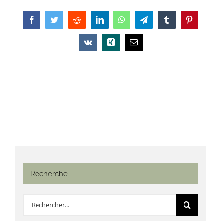
Facebook
Twitter
Reddit
LinkedIn
WhatsApp
Telegram
Tumblr
Pinterest
Vk
Xing
Email
Recherche
Rechercher: