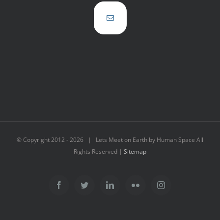
© Copyright 2012 -
2026 | Lets Meet on Earth by Human Space All
Rights Reserved |
Sitemap
Facebook
Twitter
LinkedIn
Flickr
Instagram