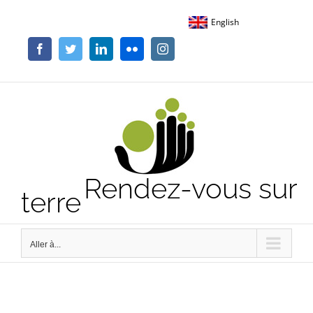
Passer
English
au
contenu
Facebook
Twitter
LinkedIn
Flickr
Instagram
Rendez-vous sur
terre
Aller à...