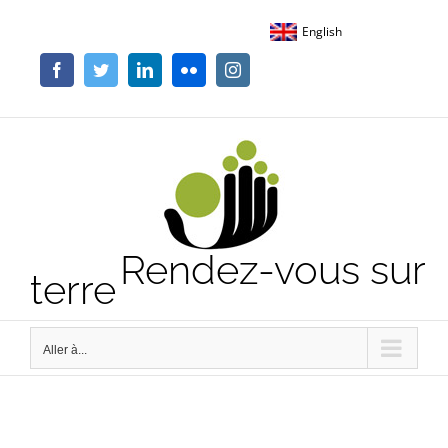
Passer
English
au
contenu
Facebook
Twitter
LinkedIn
Flickr
Instagram
Rendez-vous sur
terre
Aller à...