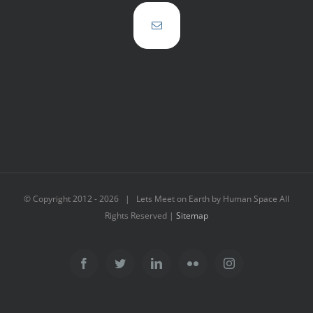
© Copyright 2012 -
2026 | Lets Meet on Earth by Human Space All
Rights Reserved |
Sitemap
Facebook
Twitter
LinkedIn
Flickr
Instagram