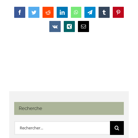
Facebook
Twitter
Reddit
LinkedIn
WhatsApp
Telegram
Tumblr
Pinterest
Vk
Xing
Email
Recherche
Rechercher: