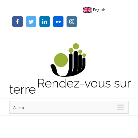
Passer
English
au
contenu
Facebook
Twitter
LinkedIn
Flickr
Instagram
Rendez-vous sur
terre
Aller à...