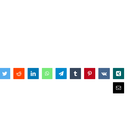
book
Twitter
Reddit
LinkedIn
WhatsApp
Telegram
Tumblr
Pinterest
Vk
Xing
Email