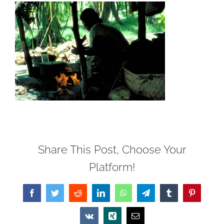
Share This Post, Choose Your
Platform!
Facebook
Twitter
Reddit
LinkedIn
WhatsApp
Telegram
Tumblr
Pinterest
Vk
Xing
Email