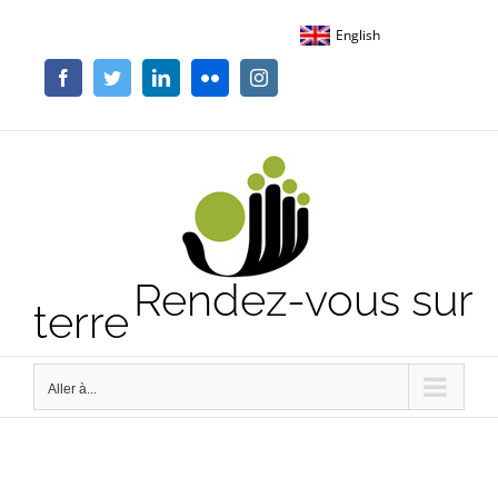
Passer
English
au
contenu
Facebook
Twitter
LinkedIn
Flickr
Instagram
Rendez-vous sur
terre
Aller à...