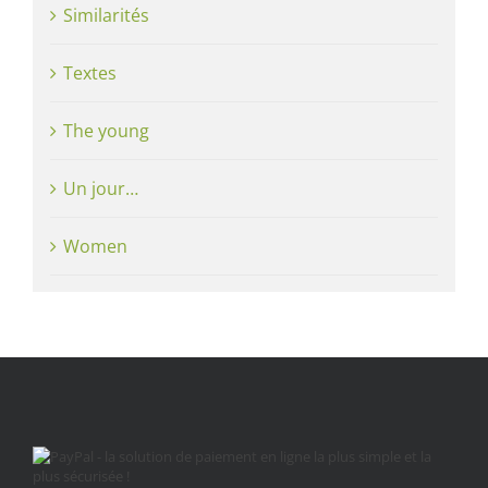
Similarités
Textes
The young
Un jour…
Women