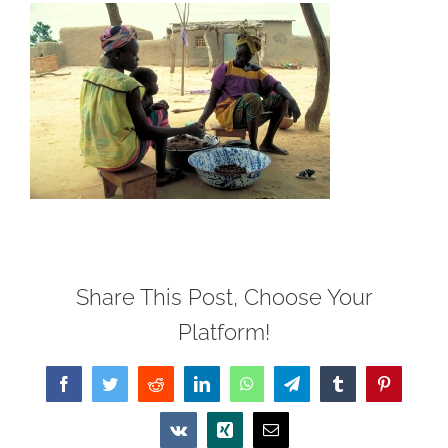
Share This Post, Choose Your
Platform!
Facebook
Twitter
Reddit
LinkedIn
WhatsApp
Telegram
Tumblr
Pinterest
Vk
Xing
Email