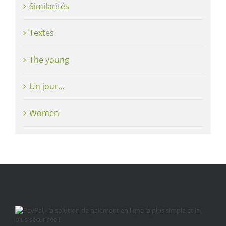
Similarités
Textes
The young
Un jour…
Women