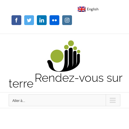
Passer
English
au
contenu
Facebook
Twitter
LinkedIn
Flickr
Instagram
Rendez-vous sur
terre
Aller à...