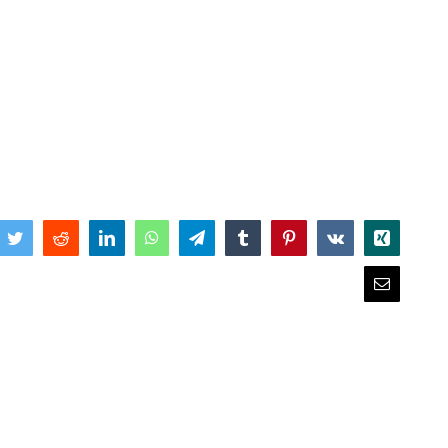
book
Twitter
Reddit
LinkedIn
WhatsApp
Telegram
Tumblr
Pinterest
Vk
Xing
Email