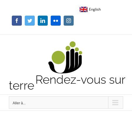
Passer
English
au
contenu
Facebook
Twitter
LinkedIn
Flickr
Instagram
Rendez-vous sur
terre
Aller à...