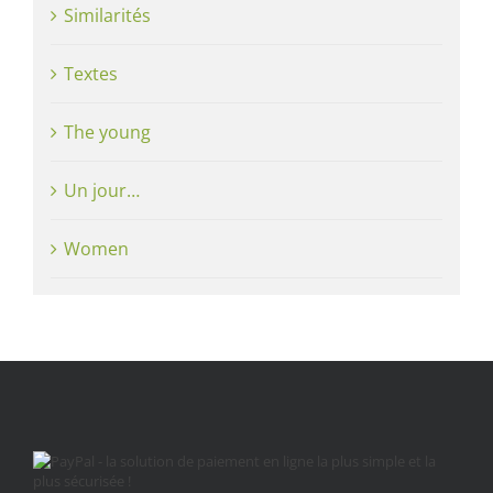
Similarités
Textes
The young
Un jour…
Women