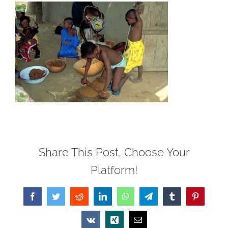
Share This Post, Choose Your
Platform!
Facebook
Twitter
Reddit
LinkedIn
WhatsApp
Telegram
Tumblr
Pinterest
Vk
Xing
Email