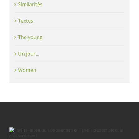
Similarités
Textes
The young
Un jour…
Women