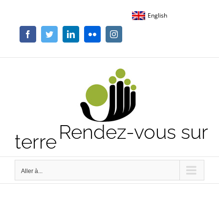
Passer
English
au
contenu
Facebook
Twitter
LinkedIn
Flickr
Instagram
Rendez-vous sur
terre
Aller à...