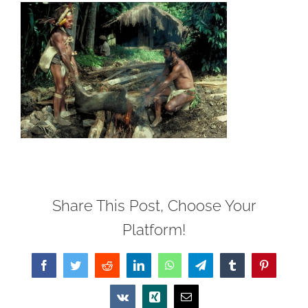
Share This Post, Choose Your
Platform!
Facebook
Twitter
Reddit
LinkedIn
WhatsApp
Telegram
Tumblr
Pinterest
Vk
Xing
Email