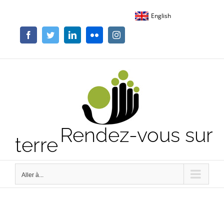
Passer
English
au
contenu
Facebook
Twitter
LinkedIn
Flickr
Instagram
Rendez-vous sur
terre
Aller à...