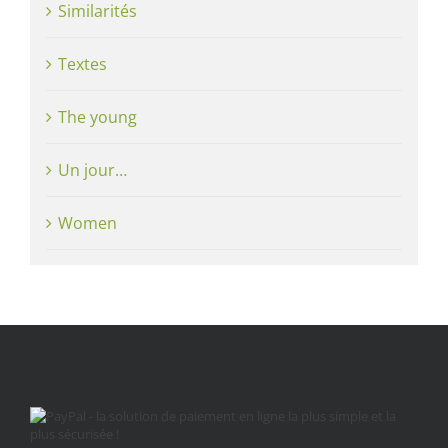
Similarités
Textes
The young
Un jour…
Women