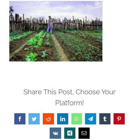
Share This Post, Choose Your
Platform!
Facebook
Twitter
Reddit
LinkedIn
WhatsApp
Telegram
Tumblr
Pinterest
Vk
Xing
Email