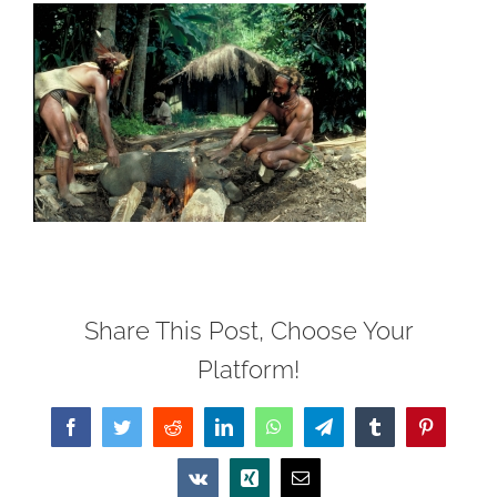
Share This Post, Choose Your
Platform!
Facebook
Twitter
Reddit
LinkedIn
WhatsApp
Telegram
Tumblr
Pinterest
Vk
Xing
Email