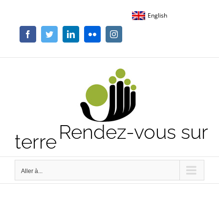
Passer
English
au
contenu
Facebook
Twitter
LinkedIn
Flickr
Instagram
Rendez-vous sur
terre
Aller à...