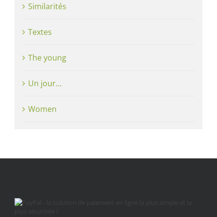
Similarités
Textes
The young
Un jour…
Women