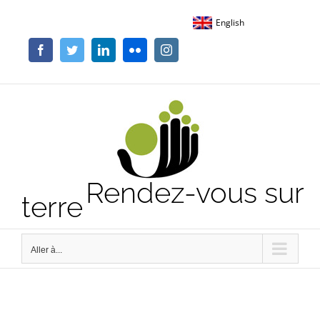
Passer
English
au
contenu
Facebook
Twitter
LinkedIn
Flickr
Instagram
Rendez-vous sur
terre
Aller à...