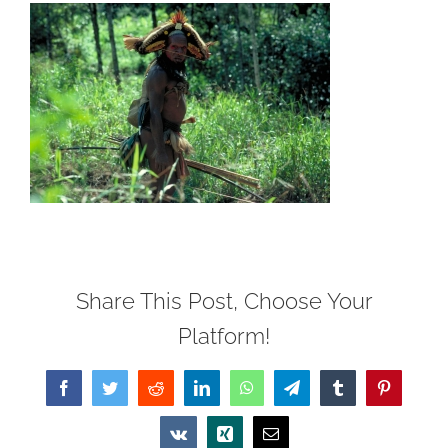
Share This Post, Choose Your
Platform!
Facebook
Twitter
Reddit
LinkedIn
WhatsApp
Telegram
Tumblr
Pinterest
Vk
Xing
Email