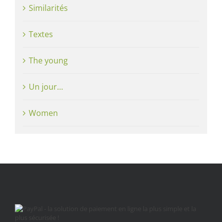
Similarités
Textes
The young
Un jour…
Women