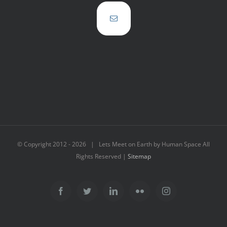
© Copyright 2012 -
2026 | Lets Meet on Earth by Human Space All
Rights Reserved |
Sitemap
Facebook
Twitter
LinkedIn
Flickr
Instagram