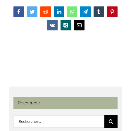
Facebook
Twitter
Reddit
LinkedIn
WhatsApp
Telegram
Tumblr
Pinterest
Vk
Xing
Email
Recherche
Rechercher: