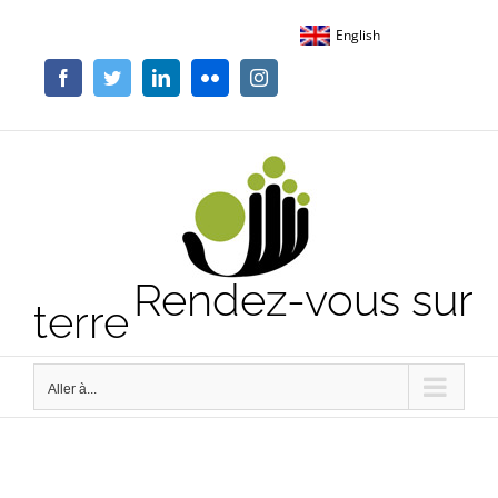
Passer
English
au
contenu
Facebook
Twitter
LinkedIn
Flickr
Instagram
Rendez-vous sur
terre
Aller à...