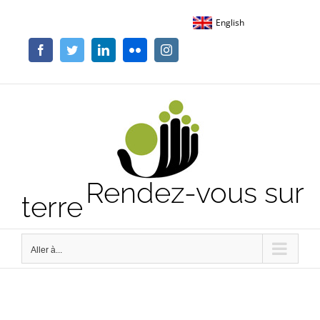
Passer
English
au
contenu
Facebook
Twitter
LinkedIn
Flickr
Instagram
Rendez-vous sur
terre
Aller à...