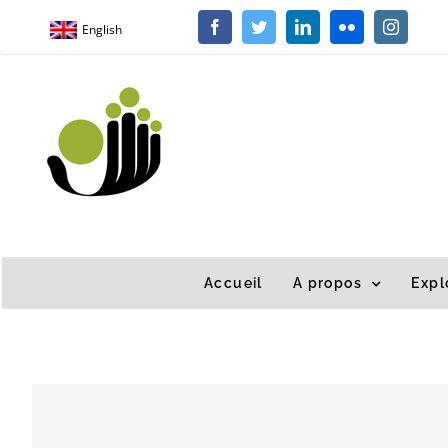
Passer
English
Facebook
Twitter
LinkedIn
Flickr
Instagra
au
contenu
Accueil
A propos
Expl