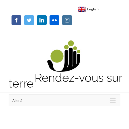
Passer
English
au
contenu
Facebook
Twitter
LinkedIn
Flickr
Instagram
Rendez-vous sur
terre
Aller à...