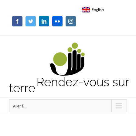
Passer
English
au
contenu
Facebook
Twitter
LinkedIn
Flickr
Instagram
Rendez-vous sur
terre
Aller à...