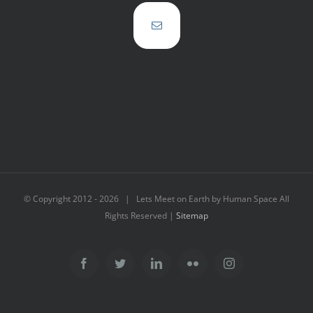
© Copyright 2012 -
2026 | Lets Meet on Earth by Human Space All
Rights Reserved |
Sitemap
Facebook
Twitter
LinkedIn
Flickr
Instagram