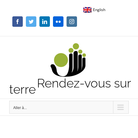
Passer
English
au
contenu
Facebook
Twitter
LinkedIn
Flickr
Instagram
Rendez-vous sur
terre
Aller à...