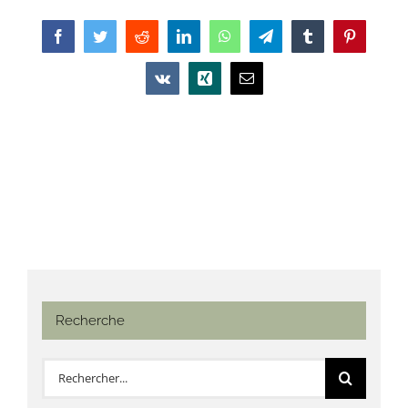
Facebook
Twitter
Reddit
LinkedIn
WhatsApp
Telegram
Tumblr
Pinterest
Vk
Xing
Email
Recherche
Rechercher: