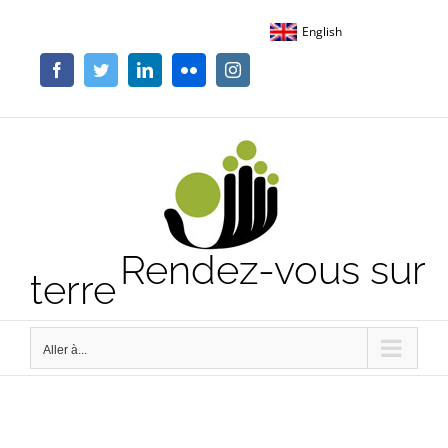
Passer
English
au
contenu
Facebook
Twitter
LinkedIn
Flickr
Instagram
Rendez-vous sur
terre
Aller à...