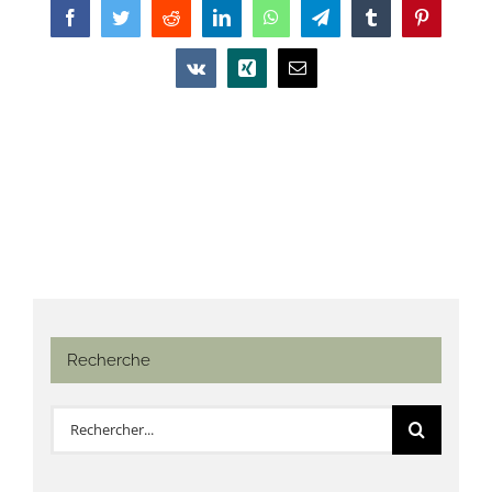
Facebook
Twitter
Reddit
LinkedIn
WhatsApp
Telegram
Tumblr
Pinterest
Vk
Xing
Email
Recherche
Rechercher: