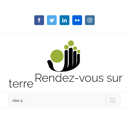
Passer
au
contenu
Facebook
Twitter
LinkedIn
Flickr
Instagram
Rendez-vous sur
terre
Aller à...