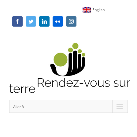
Passer
English
au
contenu
Facebook
Twitter
LinkedIn
Flickr
Instagram
Rendez-vous sur
terre
Aller à...