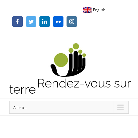
Passer
English
au
contenu
Facebook
Twitter
LinkedIn
Flickr
Instagram
Rendez-vous sur
terre
Aller à...