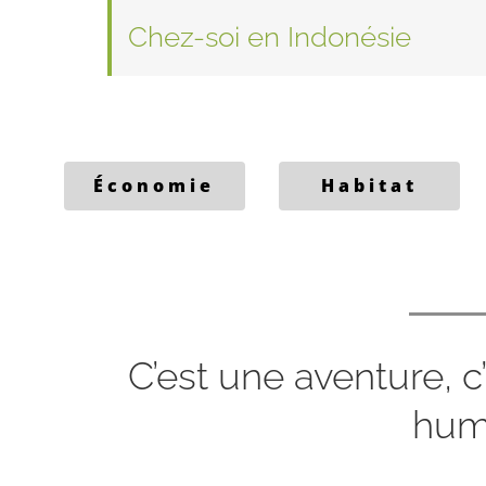
Chez-soi en Indonésie
Économie
Habitat
C’est une aventure, c’
hum