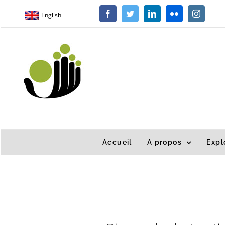
Passer
English
Facebook
Twitter
LinkedIn
Flickr
Instagra
au
contenu
Accueil
A propos
Expl
Accueil
/
Environnement
/
Risque de destruction – Indonésie