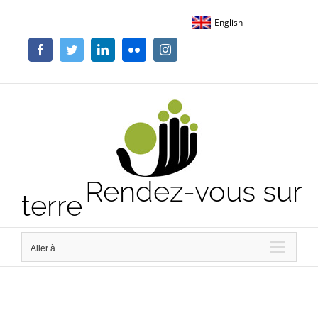
Passer
English
au
contenu
Facebook
Twitter
LinkedIn
Flickr
Instagram
Rendez-vous sur
terre
Aller à...