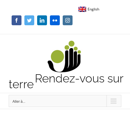
Passer
English
au
contenu
Facebook
Twitter
LinkedIn
Flickr
Instagram
Rendez-vous sur
terre
Aller à...