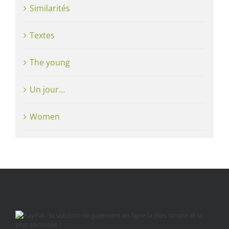
Similarités
Textes
The young
Un jour…
Women