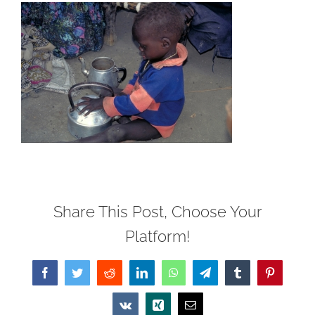
Share This Post, Choose Your
Platform!
Facebook
Twitter
Reddit
LinkedIn
WhatsApp
Telegram
Tumblr
Pinterest
Vk
Xing
Email