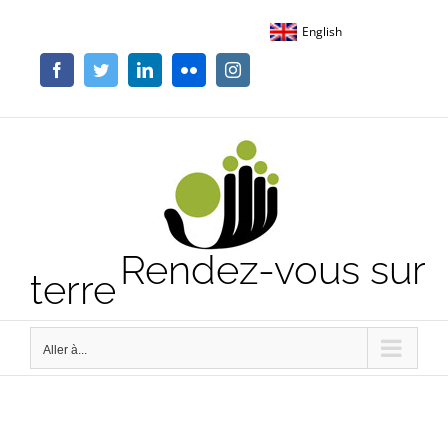
Passer
English
au
contenu
Facebook
Twitter
LinkedIn
Flickr
Instagram
Rendez-vous sur
terre
Aller à...