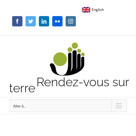
Passer
English
au
contenu
Facebook
Twitter
LinkedIn
Flickr
Instagram
Rendez-vous sur
terre
Aller à...