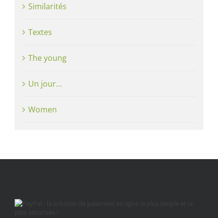
Similarités
Textes
The young
Un jour…
Women