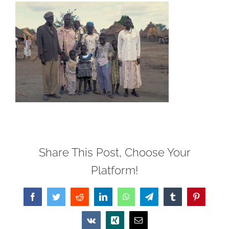
Share This Post, Choose Your
Platform!
Facebook
Twitter
Reddit
LinkedIn
WhatsApp
Telegram
Tumblr
Pinterest
Vk
Xing
Email