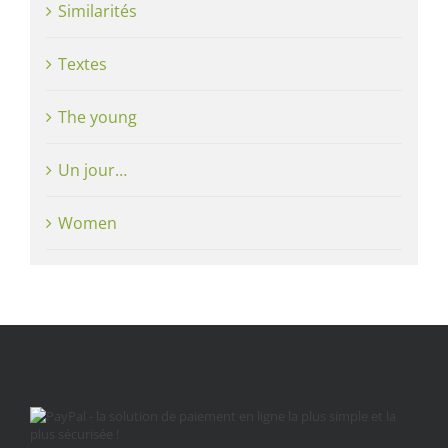
Similarités
Textes
The young
Un jour…
Women