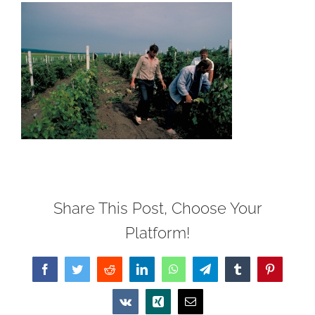
Share This Post, Choose Your
Platform!
Facebook
Twitter
Reddit
LinkedIn
WhatsApp
Telegram
Tumblr
Pinterest
Vk
Xing
Email