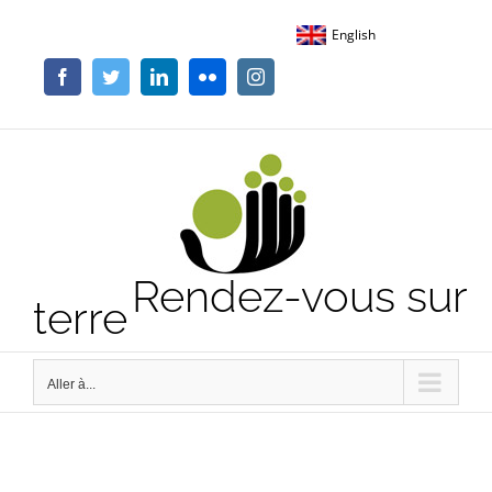
Passer
English
au
contenu
Facebook
Twitter
LinkedIn
Flickr
Instagram
Rendez-vous sur
terre
Aller à...