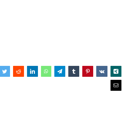
book
Twitter
Reddit
LinkedIn
WhatsApp
Telegram
Tumblr
Pinterest
Vk
Xing
Email