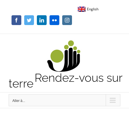
Passer
English
au
contenu
Facebook
Twitter
LinkedIn
Flickr
Instagram
Rendez-vous sur
terre
Aller à...