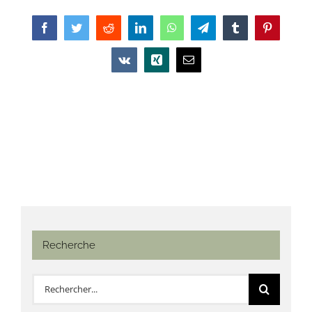
Facebook
Twitter
Reddit
LinkedIn
WhatsApp
Telegram
Tumblr
Pinterest
Vk
Xing
Email
Recherche
Rechercher: