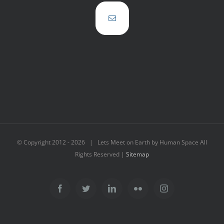
© Copyright 2012 -
2026 | Lets Meet on Earth by Human Space All
Rights Reserved |
Sitemap
Facebook
Twitter
LinkedIn
Flickr
Instagram