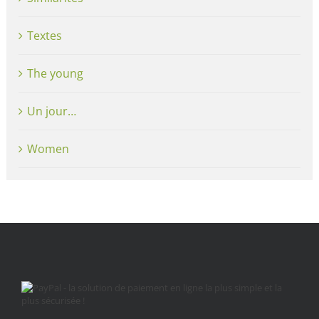
Textes
The young
Un jour…
Women