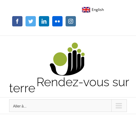
Passer
English
au
contenu
Facebook
Twitter
LinkedIn
Flickr
Instagram
Rendez-vous sur
terre
Aller à...