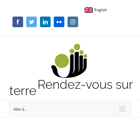
Passer
English
au
contenu
Facebook
Twitter
LinkedIn
Flickr
Instagram
Rendez-vous sur
terre
Aller à...