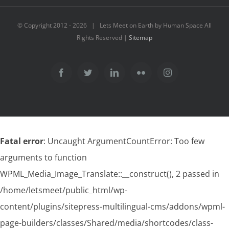
© Copyright 2012 -
2026 | Lets Meet on Earth by Human Space All
Rights Reserved |
Sitemap
Facebook
Twitter
LinkedIn
Flickr
Instagram
Fatal error
: Uncaught ArgumentCountError: Too few
arguments to function
WPML_Media_Image_Translate::__construct(), 2 passed in
/home/letsmeet/public_html/wp-
content/plugins/sitepress-multilingual-cms/addons/wpml-
page-builders/classes/Shared/media/shortcodes/class-