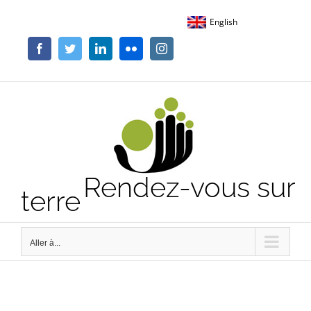
Passer
English
au
contenu
Facebook
Twitter
LinkedIn
Flickr
Instagram
Rendez-vous sur
terre
Aller à...