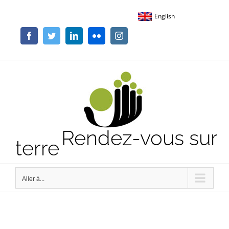
Passer
English
au
contenu
Facebook
Twitter
LinkedIn
Flickr
Instagram
Rendez-vous sur
terre
Aller à...