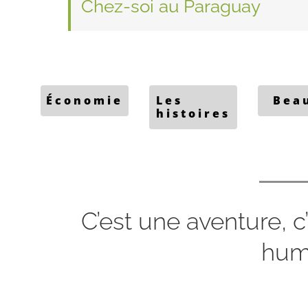
Chez-soi au Paraguay
Économie
Les
Bea
histoires
C’est une aventure, c’
hum