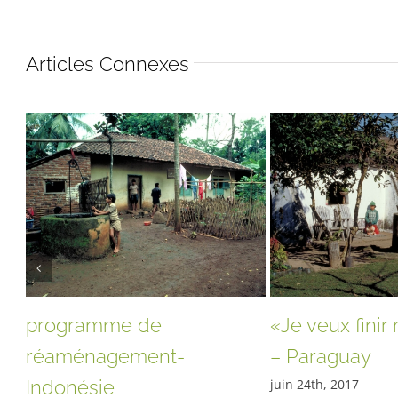
Articles Connexes
programme de
«Je veux finir
réaménagement-
– Paraguay
Indonésie
juin 24th, 2017