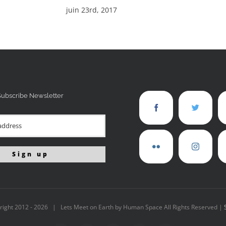
juin 23rd, 2017
Subscribe Newsletter
right 2012 -
2026 | Lets Meet on Earth by Human Space All Rights Reserved |