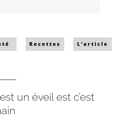
uté
Recettes
L’article
est un éveil est c’est
ain