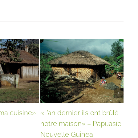
 ma cuisine»
«L’an dernier ils ont brûlé
La 
notre maison» – Papuasie
est
Nouvelle Guinea
juin 2