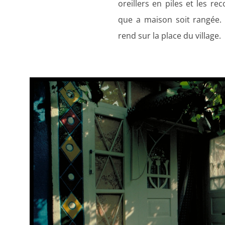
oreillers en piles et les re
que a maison soit rangée. 
rend sur la place du village.