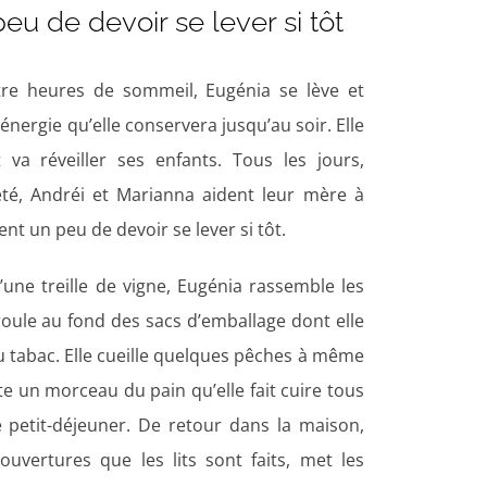
peu de devoir se lever si
tôt
e heures de sommeil, Eugénia se lève et
nergie qu’elle conservera jusqu’au soir. Elle
t va réveiller ses enfants. Tous les jours,
été, Andréi et Marianna aident leur mère
à
tent un peu de devoir se lever si
tôt.
une treille de vigne, Eugénia rassemble les
 roule au fond des sacs d’emballage dont elle
du tabac. Elle cueille quelques pêches
à
même
ute un morceau du pain qu’elle fait cuire tous
e petit-déjeuner. De retour dans la maison,
ouvertures que les lits sont faits, met les