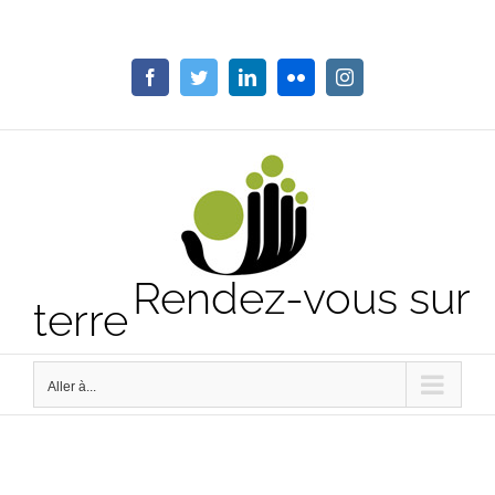
Passer
au
contenu
Facebook
Twitter
LinkedIn
Flickr
Instagram
Rendez-vous sur
terre
Aller à...