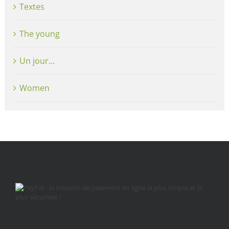
Textes
The young
Un jour…
Women