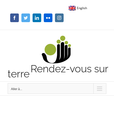
Passer
English
au
contenu
Facebook
Twitter
LinkedIn
Flickr
Instagram
Rendez-vous sur
terre
Aller à...