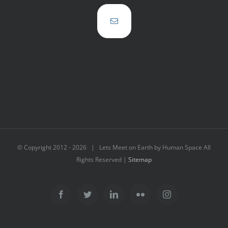
© Copyright 2012 -
2026 | Lets Meet on Earth by Human Space All
Rights Reserved |
Sitemap
Facebook
Twitter
LinkedIn
Flickr
Instagram