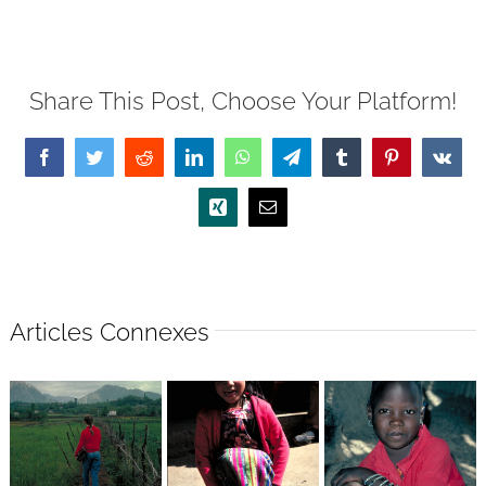
Share This Post, Choose Your Platform!
Facebook
Twitter
Reddit
LinkedIn
WhatsApp
Telegram
Tumblr
Pinterest
Vk
Xing
Email
Articles Connexes