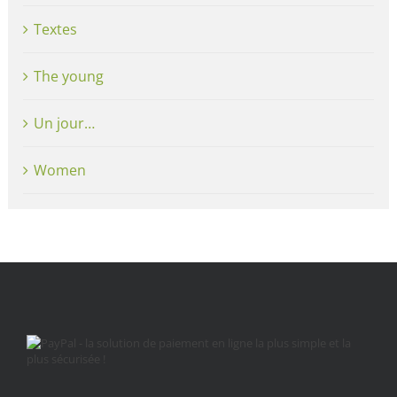
Textes
The young
Un jour…
Women