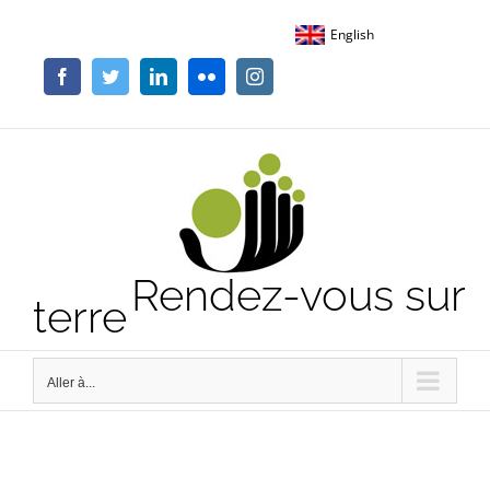
Passer
English
au
contenu
Facebook
Twitter
LinkedIn
Flickr
Instagram
Rendez-vous sur
terre
Aller à...