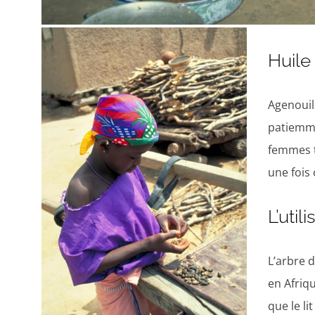
Huile
Agenouil
patiemmen
femmes t
une fois 
L’util
L’arbre 
en Afriqu
que le lit