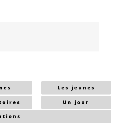
mes
Les jeunes
toires
Un jour
ations