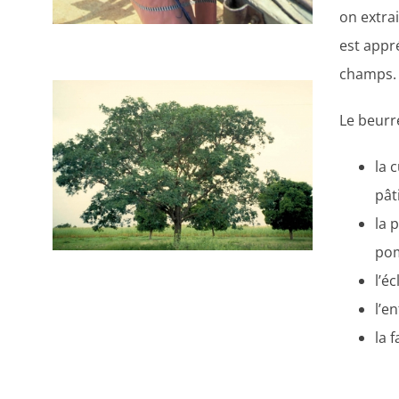
on extrai
est appré
champs.
Le beurre
la 
pât
la 
po
l’é
l’e
la 